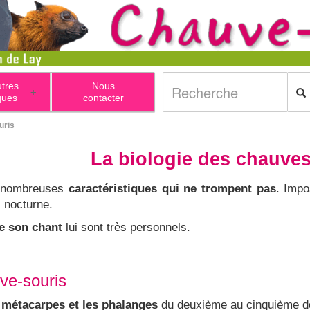
utres
Nous
+
ques
contacter
uris
La biologie des chauves
e nombreuses
caractéristiques qui ne trompent pas
. Impo
l nocturne.
e son chant
lui sont très personnels.
uve-souris
 métacarpes et les phalanges
du deuxième au cinquième doi