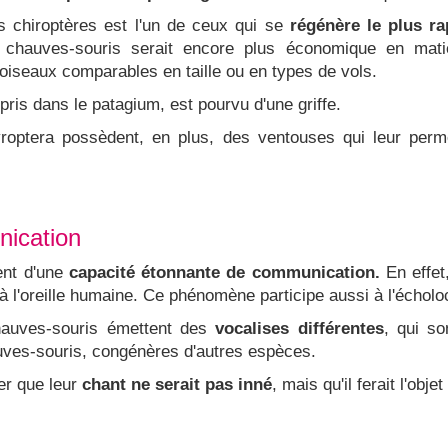
es chiroptères est l'un de ceux qui se
régénère le plus r
 chauves-souris serait encore plus économique en mat
 oiseaux comparables en taille ou en types de vols.
ris dans le patagium, est pourvu d'une griffe.
optera possèdent, en plus, des ventouses qui leur perme
ication
nt d'une
capacité étonnante de communication.
En effet
à l'oreille humaine. Ce phénomène participe aussi à l'écholo
hauves-souris émettent des
vocalises différentes
, qui so
uves-souris, congénères d'autres espèces.
er que leur
chant ne serait pas inné
, mais qu'il ferait l'obje