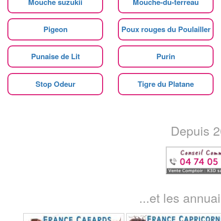
Mouche suzukii
Mouche-du-terreau
Pigeon
Poux rouges du Poulailler
Punaise de Lit
Purin
Stop Odeur
Tigre du Platane
Depuis 20
...et les annua