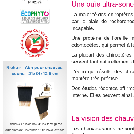
Une ouïe ultra-sono
La majorité des chiroptère
par le biais de recherche
incapable.
Une protéine de l'oreille 
odontocètes, qui permet à la
La plupart des chiroptères
servent tout naturellement 
Nichoir - Abri pour chauves-
L'écho qui résulte des ult
souris - 21x34x12.5 cm
manière très précise.
Des études récentes affirm
interne. Elles peuvent ainsi
La vision des chauv
Fabriqué en bois issu d'une forêt gérée
Les chauves-souris
ne son
durablement. Installation : fin hiver, exposé