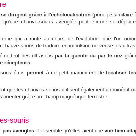
re
s
se dirigent grâce à l'écholocalisation
(principe similaire
s qu'une chauve-souris aveuglée peut encore se déplace
interne qui a muté au cours de l'évolution, que l'on no
 chauve-souris de traduire en impulsion nerveuse les ultraso
 émettent des ultrasons
par la gueule ou par le nez
grâc
de
récepteurs.
rasons émis
permet
à ce petit mammifère de
localiser le
ent que les chauves-souris utilisent également un minér
 s’orienter grâce au champ magnétique terrestre.
es-souris
t pas aveugles
et il semble qu'elles aient une
vue bien ada