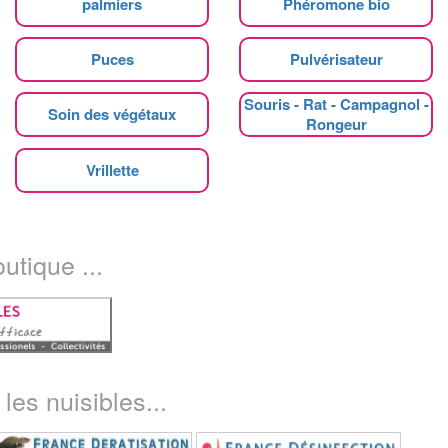
palmiers
Phéromone bio
Puces
Pulvérisateur
Souris - Rat - Campagnol -
Soin des végétaux
Rongeur
Vrillette
utique ...
les nuisibles...