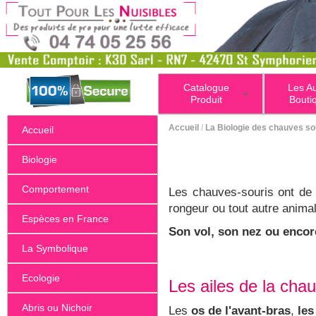
Catalogue
Les A
+
Produit
Bouti
Accueil
/
La Biologie des chauves so
Accueil
Biologie
Comportement
Les chauves-souris ont d
rongeur ou tout autre anima
Espèces en France
Son vol, son nez ou encor
La Symbolique
Ecologie
Les ailes de la cha
Abris ou Nichoir
Les
os de l'avant-bras
,
les