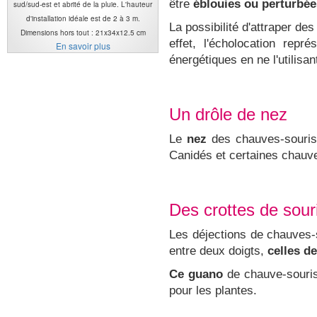
être
éblouies ou perturbée
sud/sud-est et abrité de la pluie. L'hauteur
d'installation idéale est de 2 à 3 m.
La possibilité d'attraper de
Dimensions hors tout : 21x34x12.5 cm
effet, l'écholocation rep
En savoir plus
énergétiques en ne l'utilis
Un drôle de nez
Le
nez
des chauves-souris
Canidés et certaines chauve
Des crottes de souri
Les déjections de chauves-
entre deux doigts,
celles de
Ce guano
de chauve-souri
pour les plantes.